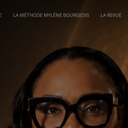
E
LA MÉTHODE MYLÈNE BOURGEOIS
LA REVUE