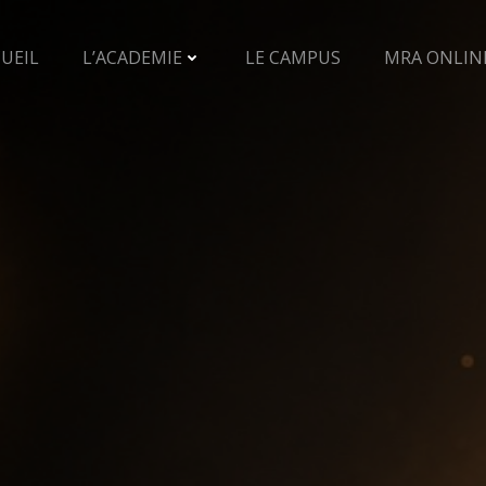
UEIL
L’ACADEMIE
LE CAMPUS
MRA ONLIN